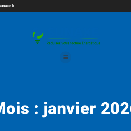
unaxe.fr
Mois :
janvier 20